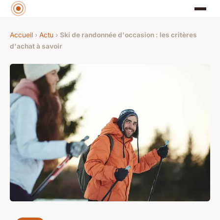
Accueil
›
Actu
›
Ski de randonnée d'occasion : les critères
d'achat à savoir