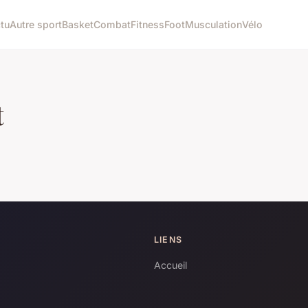
tu
Autre sport
Basket
Combat
Fitness
Foot
Musculation
Vélo
t
LIENS
Accueil