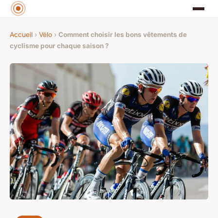
Accueil
›
Vélo
›
Comment choisir les bons vêtements de
cyclisme pour chaque saison ?